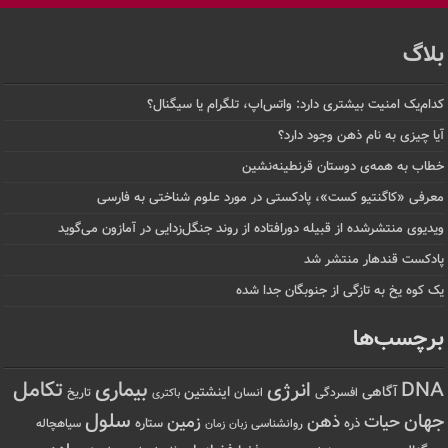
بلاگ
کدام‌یک امنیت بیشتری دارد: واتس‌اپ، تلگرام یا سیگنال؟
آیا چیزی به نام ذهن وجود دارد؟
خطاب به همه‌ی دوستان قرنطینه‌نشین
معرفی «کاگنتیو کست»، پادکستی در مورد علوم شناختی به فارسی
ویدیوی منتشرشده از قبیله دورافتاده‌ از روند جنگل‌زدایی در آمازون می‌گوید
پادکست قندهار منتشر شد
یک کوه یخ به تازگی از جنوبگان جدا شده
برچسب‌ها
تکامل
بیماری
DNA
انرژی
آگاهی
اینشتین
افسردگی
انسان
تاریخ
باکتری
سلول
جهان
حیات
ذهن
زمین
ذره
ستاره
روانشناسی
زمان
سیاهچاله
زبان