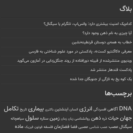
بلاگ
کدام‌یک امنیت بیشتری دارد: واتس‌اپ، تلگرام یا سیگنال؟
آیا چیزی به نام ذهن وجود دارد؟
خطاب به همه‌ی دوستان قرنطینه‌نشین
معرفی «کاگنتیو کست»، پادکستی در مورد علوم شناختی به فارسی
ویدیوی منتشرشده از قبیله دورافتاده‌ از روند جنگل‌زدایی در آمازون می‌گوید
پادکست قندهار منتشر شد
یک کوه یخ به تازگی از جنوبگان جدا شده
برچسب‌ها
تکامل
بیماری
DNA
انرژی
آگاهی
اینشتین
افسردگی
انسان
تاریخ
باکتری
سلول
جهان
حیات
ذهن
زمین
ذره
ستاره
روانشناسی
زمان
سیاهچاله
زبان
ماده
عصب
فضازمان
سیگنال
فضا
عصبی
عصب شناسی
فلسفه
فوتون
فیزیک