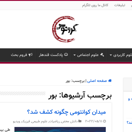
تبلیغات
کانال ما روی تلگرام
وم کاربردی
علوم اجتماعی
پادکست قندهار
فروم بحث
صفحه اصلی
|
برچسب:
بور
برچسب آرشیوها:
بور
 و
میدان کوانتومی چگونه کشف شد؟
2022/05/11
دانش محض
,
ریاضیات
,
علوم طبیعی
,
فیزیک
,
ویدیو
د؟
طی بیس