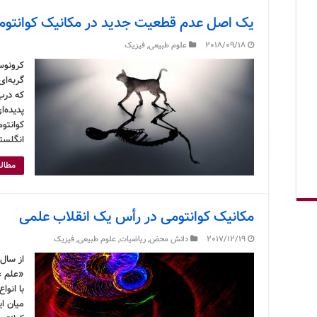
یک اصل عدم قطعیت جدید در مکانیک کوانتوم
2018/09/18
علوم طبیعی
,
فیزیک
کرونوس
گربه‌ای
که درب
پدیده‌ا
کوانتوم
انگلست
مطالع
مکانیک کوانتومی در رأس یک انقلاب علمی
2017/12/19
دانش محض
,
ریاضیات
,
علوم طبیعی
,
فیزیک
«علم ع
با انوا
میان ا