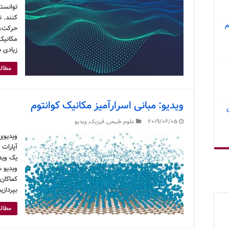
توانست
کنند. 
م
حرکت، 
مکانیک 
زیادی د
مطالع
ویدیو: مبانی اسرارآمیز مکانیک کوانتوم
2019/06/05
علوم طبیعی
,
فیزیک
,
ویدیو
ویدیوی 
آپارات 
یک ویدی
ویدیو 
کماکان 
بپردازی
مطالع