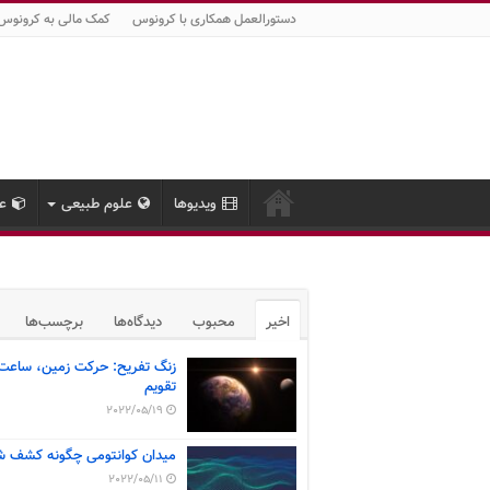
دستورالعمل همکاری با کرونوس
کمک مالی به کرونوس
ویدیوها
علوم طبیعی
عل
اخیر
محبوب
دیدگاه‌ها
برچسب‌ها
زنگ تفریح: حرکت زمین، ساعت
تقویم
2022/05/19
میدان کوانتومی چگونه کشف ش
2022/05/11