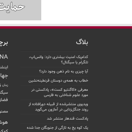
بلاگ
برچ
NA
کدام‌یک امنیت بیشتری دارد: واتس‌اپ،
تلگرام یا سیگنال؟
اینشت
آیا چیزی به نام ذهن وجود دارد؟
جها
خطاب به همه‌ی دوستان قرنطینه‌نشین
ز
زمان
معرفی «کاگنتیو کست»، پادکستی در
سیگن
مورد علوم شناختی به فارسی
فضاز
ویدیوی منتشرشده از قبیله دورافتاده‌ از
روند جنگل‌زدایی در آمازون می‌گوید
مصنو
پادکست قندهار منتشر شد
هوش
یک کوه یخ به تازگی از جنوبگان جدا شده
کهکش