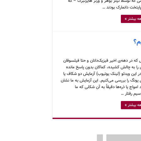
ی که توسط نیلز بوهر و ورنر هایزنبرگ – که
ایتخت دانمارک بودند …
ه بیشتر »
م؟
که در دهه‌ی اخیر فیزیک‌دانان و حتا فیلسوفان
 را به چالش کشیده، کماکان بدون پاسخ مانده
ر این ویدئو (لینک یوتیوب) آزمایش دو شکاف یا
 یونگ را بررسی می‌کنیم. این آزمایش به ما نشان
امواج یا ذره‌ها دقیقاً به آن شکلی که ما
سیم رفتار …
ه بیشتر »