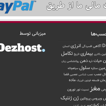
سب‌ها
میزبانی توسط
D
انرژی
آگاهی
افسردگی
انسان
تکامل
بیماری
ین
تاریخ
باکتری
ن
حیات
ذهن
ذره
روانشناسی
زبان
سلول
مین
ستاره
سیاهچاله
عصب
ال
فضا
عصبی
عصب شناسی
ماده
مان
فلسفه
فوتون
فیزیک
مغز
نور
نورون
عی
نسبیت
ژن
ژنتیک
ویروس
پروتئین
کوانتوم
ان