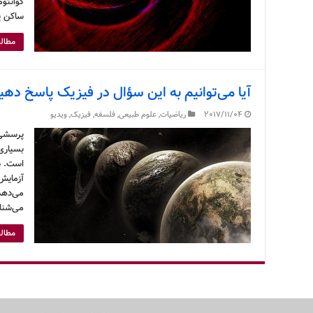
کوانتوم
ساکن پ
مطالع
آیا می‌توانیم به این سؤال در فیزیک پاسخ دهی
2017/11/04
ریاضیات
,
علوم طبیعی
,
فلسفه
,
فیزیک
,
ویدیو
پرسشی 
بسیاری
است. د
آزمایش
می‌دهد 
می‌شنا
مطالع