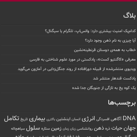
بلاگ
کدام‌یک امنیت بیشتری دارد: واتس‌اپ، تلگرام یا سیگنال؟
آیا چیزی به نام ذهن وجود دارد؟
خطاب به همه‌ی دوستان قرنطینه‌نشین
معرفی «کاگنتیو کست»، پادکستی در مورد علوم شناختی به فارسی
ویدیوی منتشرشده از قبیله دورافتاده‌ از روند جنگل‌زدایی در آمازون می‌گوید
پادکست قندهار منتشر شد
یک کوه یخ به تازگی از جنوبگان جدا شده
برچسب‌ها
تکامل
بیماری
DNA
انرژی
آگاهی
اینشتین
افسردگی
انسان
تاریخ
باکتری
سلول
جهان
حیات
ذهن
زمین
ذره
ستاره
روانشناسی
زمان
سیاهچاله
زبان
ماده