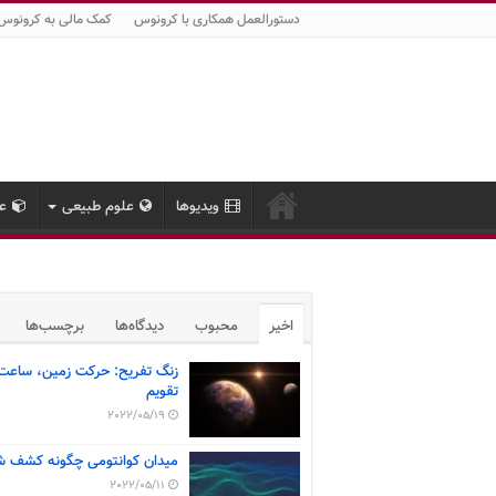
دستورالعمل همکاری با کرونوس
کمک مالی به کرونوس
ویدیوها
علوم طبیعی
عل
اخیر
محبوب
دیدگاه‌ها
برچسب‌ها
زنگ تفریح: حرکت زمین، ساعت
تقویم
2022/05/19
میدان کوانتومی چگونه کشف ش
2022/05/11