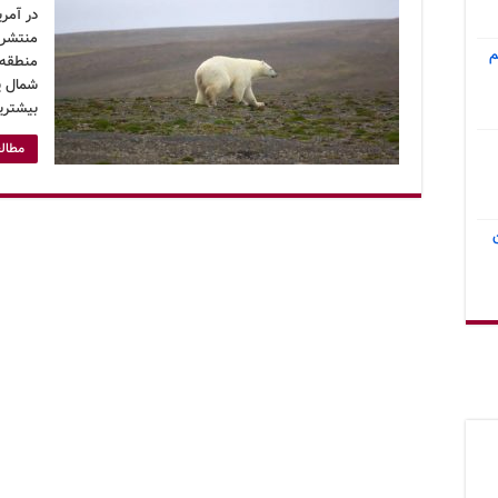
در آمر
منتشر ک
م
منطقه‌
شمال یخ
بیشتری
مطالع