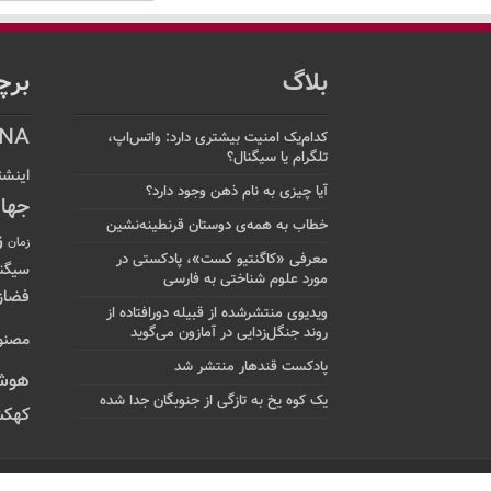
بلاگ
برچ
NA
کدام‌یک امنیت بیشتری دارد: واتس‌اپ،
تلگرام یا سیگنال؟
اینشت
آیا چیزی به نام ذهن وجود دارد؟
جها
خطاب به همه‌ی دوستان قرنطینه‌نشین
ز
زمان
معرفی «کاگنتیو کست»، پادکستی در
سیگن
مورد علوم شناختی به فارسی
فضاز
ویدیوی منتشرشده از قبیله دورافتاده‌ از
روند جنگل‌زدایی در آمازون می‌گوید
مصنو
پادکست قندهار منتشر شد
هوش
یک کوه یخ به تازگی از جنوبگان جدا شده
کهکش