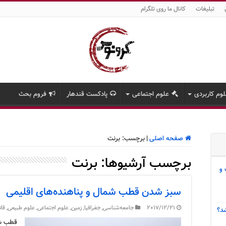
تبلیغات
کانال ما روی تلگرام
وم کاربردی
علوم اجتماعی
پادکست قندهار
فروم بحث
صفحه اصلی
|
برچسب:
برنت
برچسب آرشیوها:
برنت
 و
سبز شدن قطب شمال و پناهنده‌های اقلیمی
2017/12/21
جامعه‌شناسی
,
جغرافیا
,
زمین
,
علوم اجتماعی
,
علوم طبیعی
,
قان
د؟