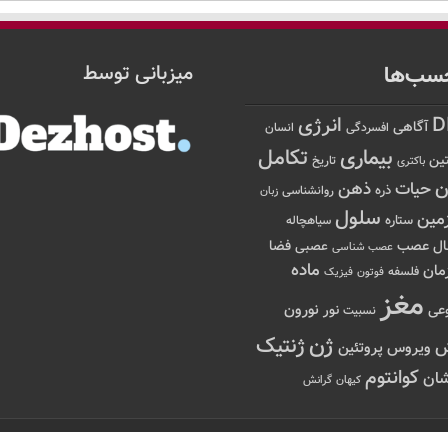
سب‌ها
میزبانی توسط
D
انرژی
آگاهی
افسردگی
انسان
تکامل
بیماری
ین
تاریخ
باکتری
ن
حیات
ذهن
ذره
روانشناسی
زبان
سلول
مین
ستاره
سیاهچاله
عصب
ال
فضا
عصبی
عصب شناسی
ماده
مان
فلسفه
فوتون
فیزیک
مغز
نور
نورون
عی
نسبیت
ژن
ژنتیک
ویروس
پروتئین
کوانتوم
ان
کیهان
گرانش