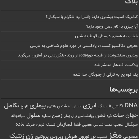
بلاگ
کدام‌یک امنیت بیشتری دارد: واتس‌اپ، تلگرام یا سیگنال؟
آیا چیزی به نام ذهن وجود دارد؟
خطاب به همه‌ی دوستان قرنطینه‌نشین
معرفی «کاگنتیو کست»، پادکستی در مورد علوم شناختی به فارسی
ویدیوی منتشرشده از قبیله دورافتاده‌ از روند جنگل‌زدایی در آمازون می‌گوید
پادکست قندهار منتشر شد
یک کوه یخ به تازگی از جنوبگان جدا شده
برچسب‌ها
تکامل
بیماری
DNA
انرژی
آگاهی
اینشتین
افسردگی
انسان
تاریخ
باکتری
سلول
جهان
حیات
ذهن
زمین
ذره
ستاره
روانشناسی
زمان
سیاهچاله
زبان
ماده
عصب
فضازمان
سیگنال
فضا
عصبی
عصب شناسی
فلسفه
فوتون
فیزیک
مغز
ژن
ژنتیک
هوش
ویروس
نور
نورون
پروتئین
مصنوعی
نسبیت