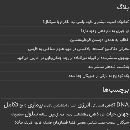
بلاگ
کدام‌یک امنیت بیشتری دارد: واتس‌اپ، تلگرام یا سیگنال؟
آیا چیزی به نام ذهن وجود دارد؟
خطاب به همه‌ی دوستان قرنطینه‌نشین
معرفی «کاگنتیو کست»، پادکستی در مورد علوم شناختی به فارسی
ویدیوی منتشرشده از قبیله دورافتاده‌ از روند جنگل‌زدایی در آمازون می‌گوید
پادکست قندهار منتشر شد
یک کوه یخ به تازگی از جنوبگان جدا شده
برچسب‌ها
تکامل
بیماری
DNA
انرژی
آگاهی
اینشتین
افسردگی
انسان
تاریخ
باکتری
سلول
جهان
حیات
ذهن
زمین
ذره
ستاره
روانشناسی
زمان
سیاهچاله
زبان
ماده
عصب
فضازمان
سیگنال
فضا
عصبی
عصب شناسی
فلسفه
فوتون
فیزیک