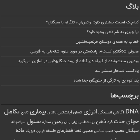
بلاگ
کدام‌یک امنیت بیشتری دارد: واتس‌اپ، تلگرام یا سیگنال؟
آیا چیزی به نام ذهن وجود دارد؟
خطاب به همه‌ی دوستان قرنطینه‌نشین
معرفی «کاگنتیو کست»، پادکستی در مورد علوم شناختی به فارسی
ویدیوی منتشرشده از قبیله دورافتاده‌ از روند جنگل‌زدایی در آمازون می‌گوید
پادکست قندهار منتشر شد
یک کوه یخ به تازگی از جنوبگان جدا شده
برچسب‌ها
تکامل
بیماری
DNA
انرژی
آگاهی
اینشتین
افسردگی
انسان
تاریخ
باکتری
سلول
جهان
حیات
ذهن
زمین
ذره
ستاره
روانشناسی
زمان
سیاهچاله
زبان
ماده
عصب
فضازمان
سیگنال
فضا
عصبی
عصب شناسی
فلسفه
فوتون
فیزیک