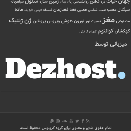
سلول
جهان
حیات
ذهن
زمین
ذره
ستاره
روانشناسی
زمان
سیاهچاله
زبان
ماده
عصب
فضازمان
سیگنال
فضا
عصبی
عصب شناسی
فلسفه
فوتون
فیزیک
مغز
ژن
ژنتیک
هوش
ویروس
نور
نورون
پروتئین
مصنوعی
نسبیت
کوانتوم
کهکشان
کیهان
گرانش
میزبانی توسط
تمام حقوق مادی و معنوی برای گروه کرونوس محفوظ است.