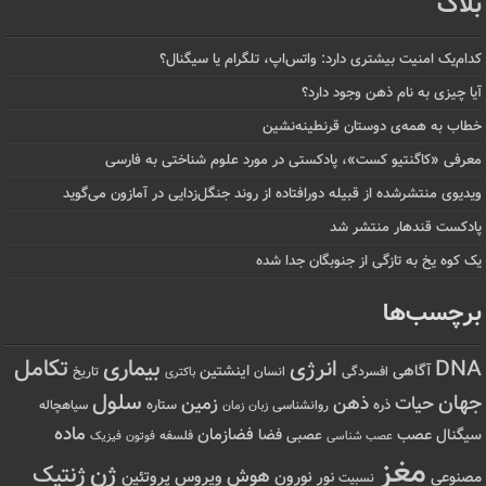
بلاگ
کدام‌یک امنیت بیشتری دارد: واتس‌اپ، تلگرام یا سیگنال؟
آیا چیزی به نام ذهن وجود دارد؟
خطاب به همه‌ی دوستان قرنطینه‌نشین
معرفی «کاگنتیو کست»، پادکستی در مورد علوم شناختی به فارسی
ویدیوی منتشرشده از قبیله دورافتاده‌ از روند جنگل‌زدایی در آمازون می‌گوید
پادکست قندهار منتشر شد
یک کوه یخ به تازگی از جنوبگان جدا شده
برچسب‌ها
تکامل
بیماری
DNA
انرژی
آگاهی
اینشتین
افسردگی
انسان
تاریخ
باکتری
سلول
جهان
حیات
ذهن
زمین
ذره
ستاره
روانشناسی
زمان
سیاهچاله
زبان
ماده
عصب
فضازمان
سیگنال
فضا
عصبی
عصب شناسی
فلسفه
فوتون
فیزیک
مغز
ژن
ژنتیک
هوش
ویروس
نور
نورون
پروتئین
مصنوعی
نسبیت