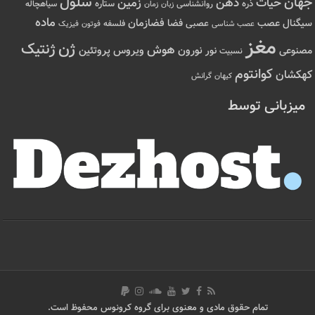
سلول
جهان
حیات
ذهن
زمین
ذره
ستاره
روانشناسی
زمان
سیاهچاله
زبان
ماده
عصب
فضازمان
سیگنال
فضا
عصبی
عصب شناسی
فلسفه
فوتون
فیزیک
مغز
ژن
ژنتیک
هوش
ویروس
نور
نورون
پروتئین
مصنوعی
نسبیت
کوانتوم
کهکشان
کیهان
گرانش
میزبانی توسط
تمام حقوق مادی و معنوی برای گروه کرونوس محفوظ است.