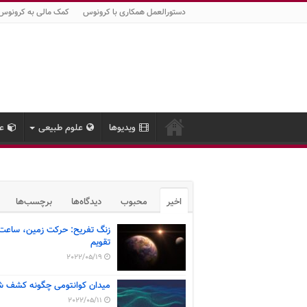
دستورالعمل همکاری با کرونوس
کمک مالی به کرونوس
ویدیوها
علوم طبیعی
عل
اخیر
محبوب
دیدگاه‌ها
برچسب‌ها
زنگ تفریح: حرکت زمین، ساعت
تقویم
2022/05/19
میدان کوانتومی چگونه کشف ش
2022/05/11