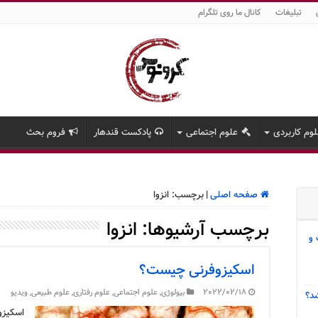
تبلیغات
کانال ما روی تلگرام
وم کاربردی
علوم اجتماعی
پادکست قندهار
فروم بحث
صفحه اصلی
|
برچسب:
انزوا
برچسب آرشیوها:
انزوا
 و
اسکیزوفرنی چیست؟
2022/02/18
بیولوژی
,
علوم اجتماعی
,
علوم رفتاری
,
علوم طبیعی
,
ویدیو
د؟
اسکیزو