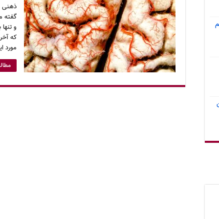
ذهنی اس
گفته م
م
و تنها 
که آخر
مورد ا
مطالع