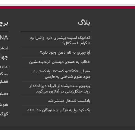
بلاگ
برچ
NA
کدام‌یک امنیت بیشتری دارد: واتس‌اپ،
تلگرام یا سیگنال؟
اینشت
آیا چیزی به نام ذهن وجود دارد؟
جها
خطاب به همه‌ی دوستان قرنطینه‌نشین
ز
زمان
معرفی «کاگنتیو کست»، پادکستی در
سیگن
مورد علوم شناختی به فارسی
فضاز
ویدیوی منتشرشده از قبیله دورافتاده‌ از
روند جنگل‌زدایی در آمازون می‌گوید
مصنو
پادکست قندهار منتشر شد
هوش
یک کوه یخ به تازگی از جنوبگان جدا شده
کهکش