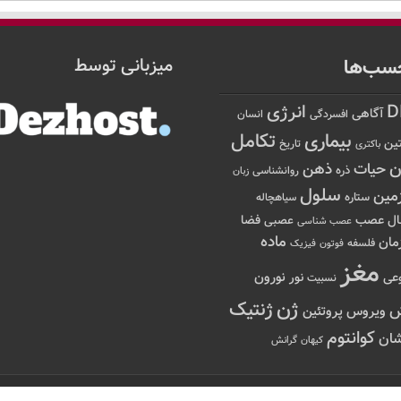
سب‌ها
میزبانی توسط
D
انرژی
آگاهی
افسردگی
انسان
تکامل
بیماری
ین
تاریخ
باکتری
ن
حیات
ذهن
ذره
روانشناسی
زبان
سلول
مین
ستاره
سیاهچاله
عصب
ال
فضا
عصبی
عصب شناسی
ماده
مان
فلسفه
فوتون
فیزیک
مغز
نور
نورون
عی
نسبیت
ژن
ژنتیک
ویروس
پروتئین
کوانتوم
ان
کیهان
گرانش