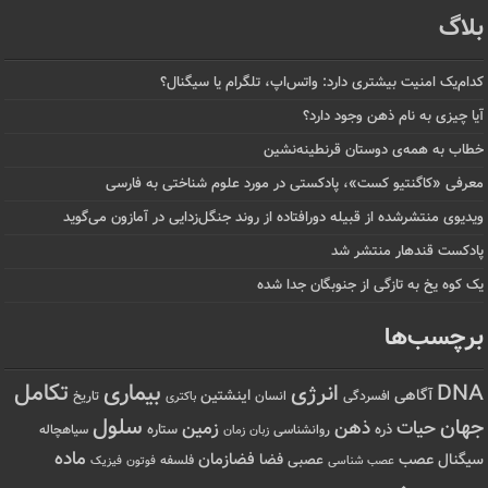
بلاگ
کدام‌یک امنیت بیشتری دارد: واتس‌اپ، تلگرام یا سیگنال؟
آیا چیزی به نام ذهن وجود دارد؟
خطاب به همه‌ی دوستان قرنطینه‌نشین
معرفی «کاگنتیو کست»، پادکستی در مورد علوم شناختی به فارسی
ویدیوی منتشرشده از قبیله دورافتاده‌ از روند جنگل‌زدایی در آمازون می‌گوید
پادکست قندهار منتشر شد
یک کوه یخ به تازگی از جنوبگان جدا شده
برچسب‌ها
تکامل
بیماری
DNA
انرژی
آگاهی
اینشتین
افسردگی
انسان
تاریخ
باکتری
سلول
جهان
حیات
ذهن
زمین
ذره
ستاره
روانشناسی
زمان
سیاهچاله
زبان
ماده
عصب
فضازمان
سیگنال
فضا
عصبی
عصب شناسی
فلسفه
فوتون
فیزیک