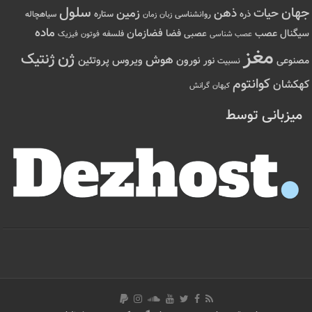
سلول
جهان
حیات
ذهن
زمین
ذره
ستاره
روانشناسی
زمان
سیاهچاله
زبان
ماده
عصب
فضازمان
سیگنال
فضا
عصبی
عصب شناسی
فلسفه
فوتون
فیزیک
مغز
ژن
ژنتیک
هوش
ویروس
نور
نورون
پروتئین
مصنوعی
نسبیت
کوانتوم
کهکشان
کیهان
گرانش
میزبانی توسط