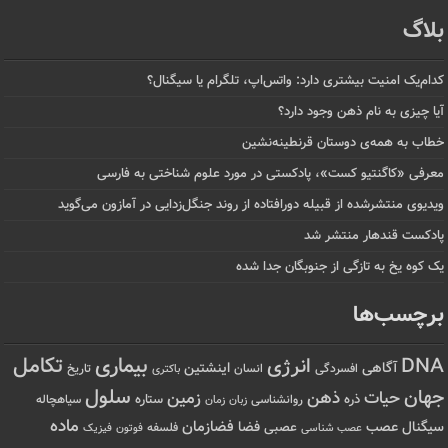
بلاگ
کدام‌یک امنیت بیشتری دارد: واتس‌اپ، تلگرام یا سیگنال؟
آیا چیزی به نام ذهن وجود دارد؟
خطاب به همه‌ی دوستان قرنطینه‌نشین
معرفی «کاگنتیو کست»، پادکستی در مورد علوم شناختی به فارسی
ویدیوی منتشرشده از قبیله دورافتاده‌ از روند جنگل‌زدایی در آمازون می‌گوید
پادکست قندهار منتشر شد
یک کوه یخ به تازگی از جنوبگان جدا شده
برچسب‌ها
تکامل
بیماری
DNA
انرژی
آگاهی
اینشتین
افسردگی
انسان
تاریخ
باکتری
سلول
جهان
حیات
ذهن
زمین
ذره
ستاره
روانشناسی
زمان
سیاهچاله
زبان
ماده
عصب
فضازمان
سیگنال
فضا
عصبی
عصب شناسی
فلسفه
فوتون
فیزیک