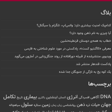
بلاگ
کدام‌یک امنیت بیشتری دارد: واتس‌اپ، تلگرام یا سیگنال؟
آیا چیزی به نام ذهن وجود دارد؟
خطاب به همه‌ی دوستان قرنطینه‌نشین
معرفی «کاگنتیو کست»، پادکستی در مورد علوم شناختی به فارسی
ویدیوی منتشرشده از قبیله دورافتاده‌ از روند جنگل‌زدایی در آمازون می‌گوید
پادکست قندهار منتشر شد
یک کوه یخ به تازگی از جنوبگان جدا شده
برچسب‌ها
تکامل
بیماری
DNA
انرژی
آگاهی
اینشتین
افسردگی
انسان
تاریخ
باکتری
سلول
جهان
حیات
ذهن
زمین
ذره
ستاره
روانشناسی
زمان
سیاهچاله
زبان
ماده