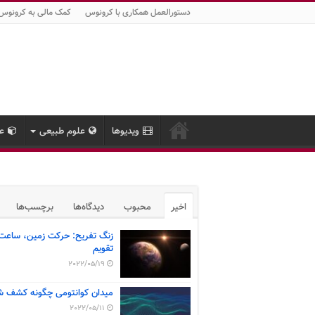
دستورالعمل همکاری با کرونوس
کمک مالی به کرونوس
ویدیوها
علوم طبیعی
عل
اخیر
محبوب
دیدگاه‌ها
برچسب‌ها
زنگ تفریح: حرکت زمین، ساعت
تقویم
2022/05/19
میدان کوانتومی چگونه کشف ش
2022/05/11