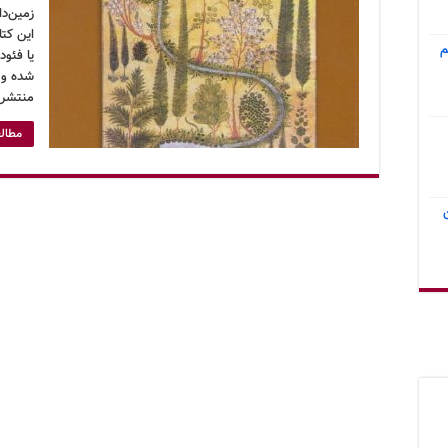
زمین‌دا
این کت
م
یا فئو
منتشر 
مطالع