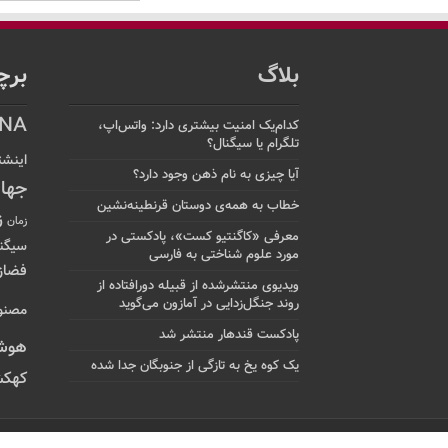
بلاگ
برچ
NA
کدام‌یک امنیت بیشتری دارد: واتس‌اپ،
تلگرام یا سیگنال؟
اینشت
آیا چیزی به نام ذهن وجود دارد؟
جها
خطاب به همه‌ی دوستان قرنطینه‌نشین
ز
زمان
معرفی «کاگنتیو کست»، پادکستی در
سیگن
مورد علوم شناختی به فارسی
فضاز
ویدیوی منتشرشده از قبیله دورافتاده‌ از
روند جنگل‌زدایی در آمازون می‌گوید
مصنو
پادکست قندهار منتشر شد
هوش
یک کوه یخ به تازگی از جنوبگان جدا شده
کهکش