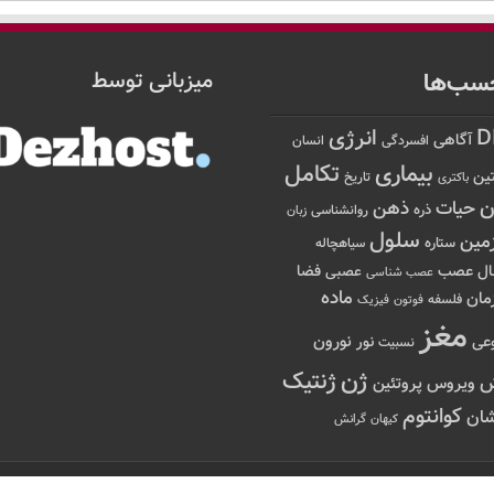
سب‌ها
میزبانی توسط
D
انرژی
آگاهی
افسردگی
انسان
تکامل
بیماری
ین
تاریخ
باکتری
ن
حیات
ذهن
ذره
روانشناسی
زبان
سلول
مین
ستاره
سیاهچاله
عصب
ال
فضا
عصبی
عصب شناسی
ماده
مان
فلسفه
فوتون
فیزیک
مغز
نور
نورون
عی
نسبیت
ژن
ژنتیک
ویروس
پروتئین
کوانتوم
ان
کیهان
گرانش