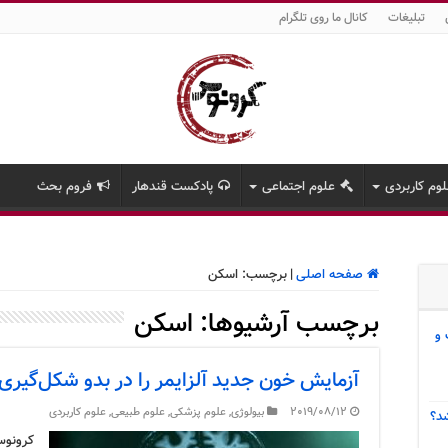
تبلیغات
کانال ما روی تلگرام
وم کاربردی
علوم اجتماعی
پادکست قندهار
فروم بحث
صفحه اصلی
|
برچسب:
اسکن
برچسب آرشیوها:
اسکن
 و
آزمایش خون جدید آلزایمر را در بدو شکل‌گیری با دقت ۹۴٪ تش
2019/08/12
بیولوژی
,
علوم پزشکی
,
علوم طبیعی
,
علوم کاربردی
د؟
کرونوس