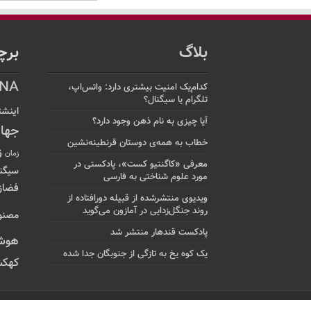
بلاگ
برچ
NA
کدام‌یک امنیت بیشتری دارد: واتس‌اپ،
تلگرام یا سیگنال؟
اینشت
آیا چیزی به نام ذهن وجود دارد؟
جها
خطاب به همه‌ی دوستان قرنطینه‌نشین
ز
زمان
معرفی «کاگنتیو کست»، پادکستی در
سیگن
مورد علوم شناختی به فارسی
فضاز
ویدیوی منتشرشده از قبیله دورافتاده‌ از
روند جنگل‌زدایی در آمازون می‌گوید
مصنو
پادکست قندهار منتشر شد
هوش
یک کوه یخ به تازگی از جنوبگان جدا شده
کهکش