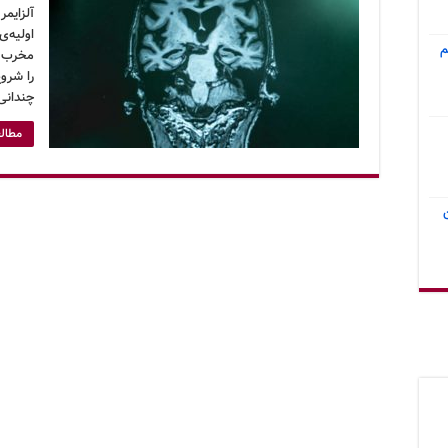
آلزایمر
اولیه‌ی
م
مخرب ب
را شروع
چندانی
مطالع