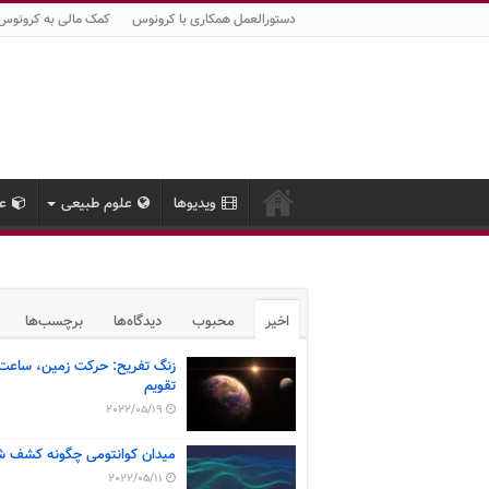
دستورالعمل همکاری با کرونوس
کمک مالی به کرونوس
ویدیوها
علوم طبیعی
عل
اخیر
محبوب
دیدگاه‌ها
برچسب‌ها
زنگ تفریح: حرکت زمین، ساعت
تقویم
2022/05/19
میدان کوانتومی چگونه کشف ش
2022/05/11