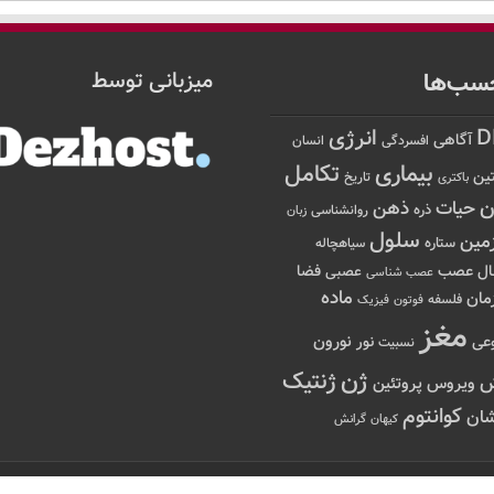
سب‌ها
میزبانی توسط
D
انرژی
آگاهی
افسردگی
انسان
تکامل
بیماری
ین
تاریخ
باکتری
ن
حیات
ذهن
ذره
روانشناسی
زبان
سلول
مین
ستاره
سیاهچاله
عصب
ال
فضا
عصبی
عصب شناسی
ماده
مان
فلسفه
فوتون
فیزیک
مغز
نور
نورون
عی
نسبیت
ژن
ژنتیک
ویروس
پروتئین
کوانتوم
ان
کیهان
گرانش