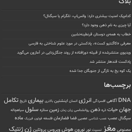
بلاگ
کدام‌یک امنیت بیشتری دارد: واتس‌اپ، تلگرام یا سیگنال؟
آیا چیزی به نام ذهن وجود دارد؟
خطاب به همه‌ی دوستان قرنطینه‌نشین
معرفی «کاگنتیو کست»، پادکستی در مورد علوم شناختی به فارسی
ویدیوی منتشرشده از قبیله دورافتاده‌ از روند جنگل‌زدایی در آمازون می‌گوید
پادکست قندهار منتشر شد
یک کوه یخ به تازگی از جنوبگان جدا شده
برچسب‌ها
تکامل
بیماری
DNA
انرژی
آگاهی
اینشتین
افسردگی
انسان
تاریخ
باکتری
سلول
جهان
حیات
ذهن
زمین
ذره
ستاره
روانشناسی
زمان
سیاهچاله
زبان
ماده
عصب
فضازمان
سیگنال
فضا
عصبی
عصب شناسی
فلسفه
فوتون
فیزیک
مغز
ژن
ژنتیک
هوش
ویروس
نور
نورون
پروتئین
مصنوعی
نسبیت