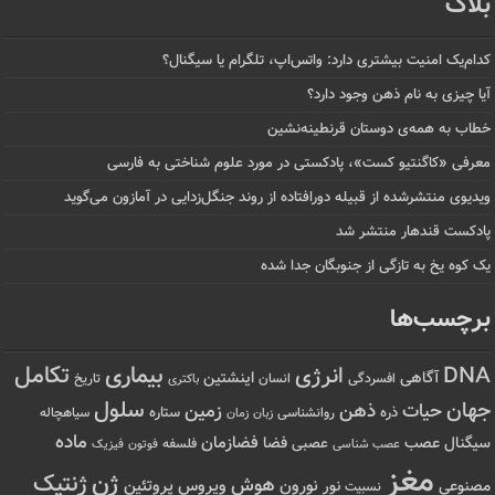
بلاگ
کدام‌یک امنیت بیشتری دارد: واتس‌اپ، تلگرام یا سیگنال؟
آیا چیزی به نام ذهن وجود دارد؟
خطاب به همه‌ی دوستان قرنطینه‌نشین
معرفی «کاگنتیو کست»، پادکستی در مورد علوم شناختی به فارسی
ویدیوی منتشرشده از قبیله دورافتاده‌ از روند جنگل‌زدایی در آمازون می‌گوید
پادکست قندهار منتشر شد
یک کوه یخ به تازگی از جنوبگان جدا شده
برچسب‌ها
تکامل
بیماری
DNA
انرژی
آگاهی
اینشتین
افسردگی
انسان
تاریخ
باکتری
سلول
جهان
حیات
ذهن
زمین
ذره
ستاره
روانشناسی
زمان
سیاهچاله
زبان
ماده
عصب
فضازمان
سیگنال
فضا
عصبی
عصب شناسی
فلسفه
فوتون
فیزیک
مغز
ژن
ژنتیک
هوش
ویروس
نور
نورون
پروتئین
مصنوعی
نسبیت