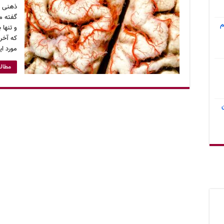
ذهنی اس
گفته م
م
و تنها 
که آخر
مورد ا
مطالع