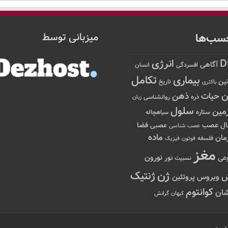
سب‌ها
میزبانی توسط
D
انرژی
آگاهی
افسردگی
انسان
تکامل
بیماری
ین
تاریخ
باکتری
ن
حیات
ذهن
ذره
روانشناسی
زبان
سلول
مین
ستاره
سیاهچاله
عصب
ال
فضا
عصبی
عصب شناسی
ماده
مان
فلسفه
فوتون
فیزیک
مغز
نور
نورون
عی
نسبیت
ژن
ژنتیک
ویروس
پروتئین
کوانتوم
ان
کیهان
گرانش