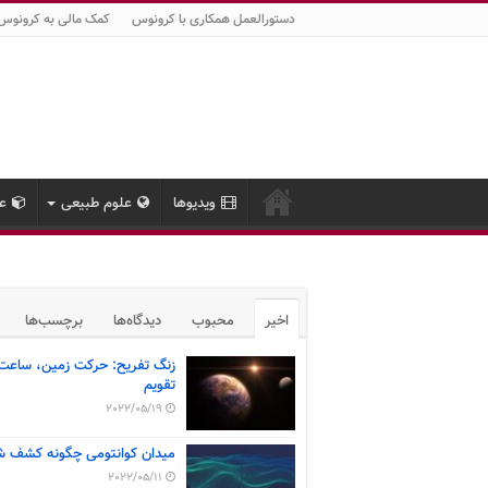
دستورالعمل همکاری با کرونوس
کمک مالی به کرونوس
ویدیوها
علوم طبیعی
عل
اخیر
محبوب
دیدگاه‌ها
برچسب‌ها
زنگ تفریح: حرکت زمین، ساعت
تقویم
2022/05/19
میدان کوانتومی چگونه کشف ش
2022/05/11