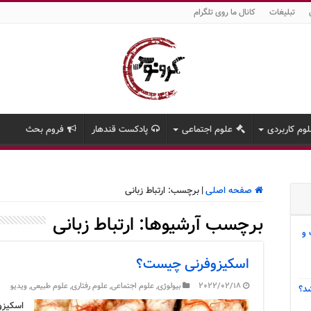
تبلیغات
کانال ما روی تلگرام
وم کاربردی
علوم اجتماعی
پادکست قندهار
فروم بحث
صفحه اصلی
|
برچسب:
ارتباط زبانی
برچسب آرشیوها:
ارتباط زبانی
 و
اسکیزوفرنی چیست؟
2022/02/18
بیولوژی
,
علوم اجتماعی
,
علوم رفتاری
,
علوم طبیعی
,
ویدیو
د؟
اسکیزو