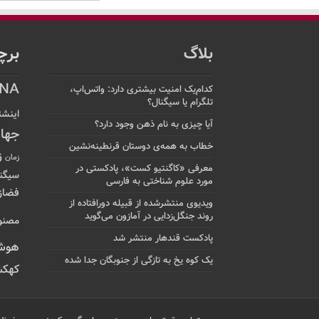
بلاگ
برچ
NA
کدام‌یک امنیت بیشتری دارد: واتس‌اپ،
تلگرام یا سیگنال؟
اینشت
آیا چیزی به نام ذهن وجود دارد؟
جها
خطاب به همه‌ی دوستان قرنطینه‌نشین
ز
زمان
معرفی «کاگنتیو کست»، پادکستی در
سیگن
مورد علوم شناختی به فارسی
فضاز
ویدیوی منتشرشده از قبیله دورافتاده‌ از
روند جنگل‌زدایی در آمازون می‌گوید
مصنو
پادکست قندهار منتشر شد
هوش
یک کوه یخ به تازگی از جنوبگان جدا شده
کهکش