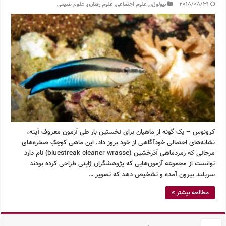
2018/08/31
بیولوژی
,
علوم اجتماعی
,
علوم رفتاری
,
علوم طبیعی
کرونوس – یک گونه از ماهیان برای نخستین بار طی آزمون معروف آینه،
نشانه‌های احتمالی خودآگاهی از خود بروز داد. این ماهی کوچکِ صخره‌های
مرجانی که زمردماهی آذرخشین (bluestreak cleaner wrasse) نام دارد
توانست از مجموعه آزمون‌هایی که پژوهشگران ژاپنی طراحی کرده بودند
سربلند بیرون آمده و تشخیص دهد که تصویر …
مطالعه بیشتر »