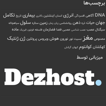
برچسب‌ها
تکامل
بیماری
DNA
انرژی
آگاهی
اینشتین
افسردگی
انسان
تاریخ
باکتری
سلول
جهان
حیات
ذهن
زمین
ذره
ستاره
روانشناسی
زمان
سیاهچاله
زبان
ماده
عصب
فضازمان
سیگنال
فضا
عصبی
عصب شناسی
فلسفه
فوتون
فیزیک
مغز
ژن
ژنتیک
هوش
ویروس
نور
نورون
پروتئین
مصنوعی
نسبیت
کوانتوم
کهکشان
کیهان
گرانش
میزبانی توسط