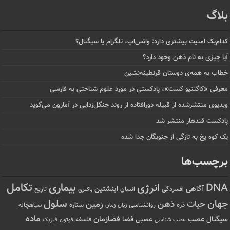
بلاگ
کدام‌یک امنیت بیشتری دارد: واتس‌اپ، تلگرام یا سیگنال؟
آیا چیزی به نام ذهن وجود دارد؟
خطاب به همه‌ی دوستان قرنطینه‌نشین
معرفی «کاگنتیو کست»، پادکستی در مورد علوم شناختی به فارسی
ویدیوی منتشرشده از قبیله دورافتاده‌ از روند جنگل‌زدایی در آمازون می‌گوید
پادکست قندهار منتشر شد
یک کوه یخ به تازگی از جنوبگان جدا شده
برچسب‌ها
تکامل
بیماری
DNA
انرژی
آگاهی
اینشتین
افسردگی
انسان
تاریخ
باکتری
سلول
جهان
حیات
ذهن
زمین
ذره
ستاره
روانشناسی
زمان
سیاهچاله
زبان
ماده
عصب
فضازمان
سیگنال
فضا
عصبی
عصب شناسی
فلسفه
فوتون
فیزیک