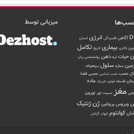
سب‌ها
میزبانی توسط
D
انرژی
آگاهی
افسردگی
انسان
تکامل
بیماری
ین
تاریخ
باکتری
ن
حیات
ذهن
ذره
روانشناسی
زبان
سلول
مین
ستاره
سیاهچاله
عصب
ال
فضا
عصبی
عصب شناسی
ماده
مان
فلسفه
فوتون
فیزیک
مغز
نور
نورون
عی
نسبیت
ژن
ژنتیک
ویروس
پروتئین
کوانتوم
ان
کیهان
گرانش