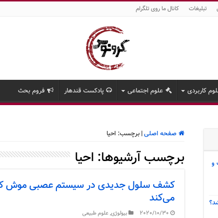
تبلیغات
کانال ما روی تلگرام
وم کاربردی
علوم اجتماعی
پادکست قندهار
فروم بحث
صفحه اصلی
|
برچسب:
احیا
برچسب آرشیوها:
احیا
 و
کشف سلول جدیدی در سیستم عصبی موش که ا
می‌کند
د؟
2020/10/30
بیولوژی
,
علوم طبیعی