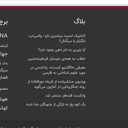
بلاگ
برچ
NA
کدام‌یک امنیت بیشتری دارد: واتس‌اپ،
تلگرام یا سیگنال؟
اینشت
آیا چیزی به نام ذهن وجود دارد؟
جها
خطاب به همه‌ی دوستان قرنطینه‌نشین
ز
زمان
معرفی «کاگنتیو کست»، پادکستی در
سیگن
مورد علوم شناختی به فارسی
فضاز
ویدیوی منتشرشده از قبیله دورافتاده‌ از
روند جنگل‌زدایی در آمازون می‌گوید
مصنو
پادکست قندهار منتشر شد
هوش
یک کوه یخ به تازگی از جنوبگان جدا شده
کهکش