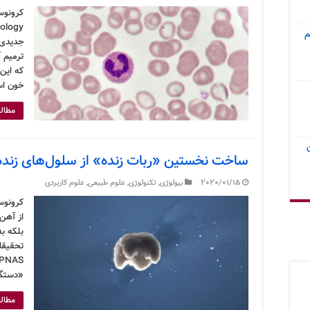
م
جدیدی ب
ترمیم 
که این
خون اس
مطالع
ساخت نخستین «ربات زنده» از سلول‌های زنده
2020/01/15
بیولوژی
,
تکنولوژی
,
علوم طبیعی
,
علوم کاربردی
کرونوس
از آهن
بلکه ب
تحقیقا
«دستگا
مطالع