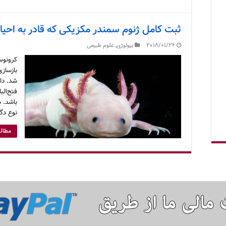
ثبت کامل ژنوم سمندر مکزیکی که قادر به احی
2018/01/26
بیولوژی
,
علوم طبیعی
کرونوس 
بازساز
شد. دا
فتح‌ال
باشد. 
نوع دگر
مطالع