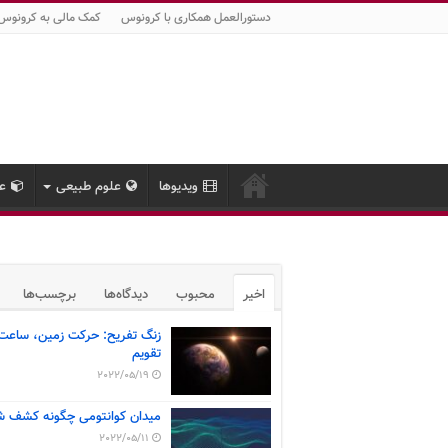
دستورالعمل همکاری با کرونوس
کمک مالی به کرونوس
ویدیوها
علوم طبیعی
عل
اخیر
محبوب
دیدگاه‌ها
برچسب‌ها
زنگ تفریح: حرکت زمین، ساعت
تقویم
2022/05/19
میدان کوانتومی چگونه کشف ش
2022/05/11