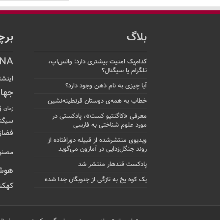
بلاگ
برچ
NA
کدام‌یک امنیت بیشتری دارد: واتس‌اپ،
تلگرام یا سیگنال؟
اینشت
آیا چیزی به نام ذهن وجود دارد؟
جها
خطاب به همه‌ی دوستان قرنطینه‌نشین
ز
زمان
معرفی «کاگنتیو کست»، پادکستی در
سیگن
مورد علوم شناختی به فارسی
فضاز
ویدیوی منتشرشده از قبیله دورافتاده‌ از
روند جنگل‌زدایی در آمازون می‌گوید
مصنو
پادکست قندهار منتشر شد
هوش
یک کوه یخ به تازگی از جنوبگان جدا شده
کهکش