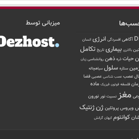
سب‌ها
میزبانی توسط
D
انرژی
آگاهی
افسردگی
انسان
تکامل
بیماری
ین
تاریخ
باکتری
ن
حیات
ذهن
ذره
روانشناسی
زبان
سلول
مین
ستاره
سیاهچاله
عصب
ال
فضا
عصبی
عصب شناسی
ماده
مان
فلسفه
فوتون
فیزیک
مغز
نور
نورون
عی
نسبیت
ژن
ژنتیک
ویروس
پروتئین
کوانتوم
ان
کیهان
گرانش