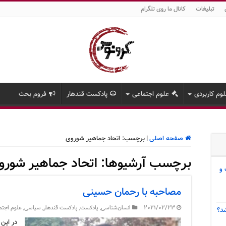
تبلیغات
کانال ما روی تلگرام
وم کاربردی
علوم اجتماعی
پادکست قندهار
فروم بحث
صفحه اصلی
|
برچسب:
اتحاد جماهیر شوروی
برچسب آرشیوها:
اتحاد جماهیر شورو
 و
مصاحبه با رحمان حسینی
2021/02/23
انسان‌شناسی
,
پادکست
,
پادکست قندهار
,
سیاسی
,
علوم اجتم
د؟
در این