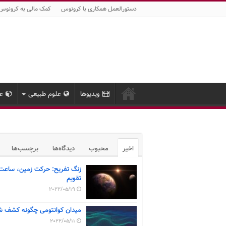
دستورالعمل همکاری با کرونوس
کمک مالی به کرونوس
ویدیوها
علوم طبیعی
عل
اخیر
محبوب
دیدگاه‌ها
برچسب‌ها
زنگ تفریح: حرکت زمین، ساعت
تقویم
2022/05/19
میدان کوانتومی چگونه کشف ش
2022/05/11