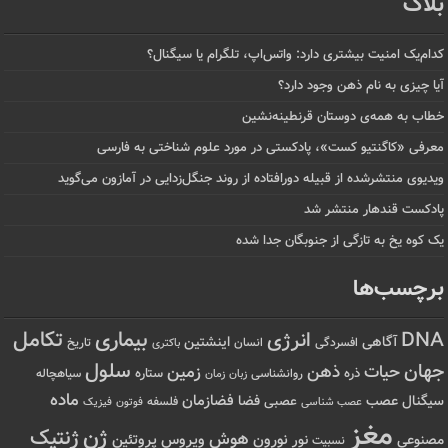
بلاگ
کدام‌یک امنیت بیشتری دارد: واتس‌اپ، تلگرام یا سیگنال؟
آیا چیزی به نام ذهن وجود دارد؟
خطاب به همه‌ی دوستان قرنطینه‌نشین
معرفی «کاگنتیو کست»، پادکستی در مورد علوم شناختی به فارسی
ویدیوی منتشرشده از قبیله دورافتاده‌ از روند جنگل‌زدایی در آمازون می‌گوید
پادکست قندهار منتشر شد
یک کوه یخ به تازگی از جنوبگان جدا شده
برچسب‌ها
تکامل
بیماری
DNA
انرژی
آگاهی
اینشتین
افسردگی
انسان
تاریخ
باکتری
سلول
جهان
حیات
ذهن
زمین
ذره
ستاره
روانشناسی
زمان
سیاهچاله
زبان
ماده
عصب
فضازمان
سیگنال
فضا
عصبی
عصب شناسی
فلسفه
فوتون
فیزیک
مغز
ژن
ژنتیک
هوش
ویروس
نور
نورون
پروتئین
مصنوعی
نسبیت