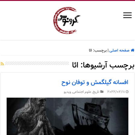
صفحه اصلی
|
برچسب:
ائا
برچسب آرشیوها:
ائا
افسانه گیلگمش و توفان نوح
2022/02/11
تاریخ
,
علوم اجتماعی
,
ویدیو