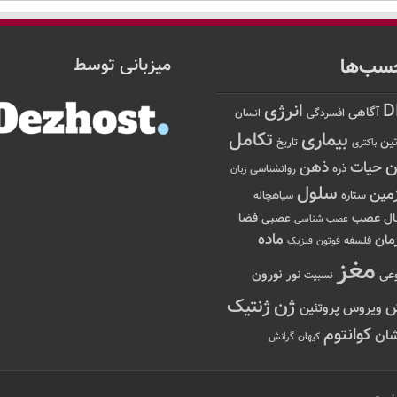
سب‌ها
میزبانی توسط
D
انرژی
آگاهی
افسردگی
انسان
تکامل
بیماری
ین
تاریخ
باکتری
ن
حیات
ذهن
ذره
روانشناسی
زبان
سلول
مین
ستاره
سیاهچاله
عصب
ال
فضا
عصبی
عصب شناسی
ماده
مان
فلسفه
فوتون
فیزیک
مغز
نور
نورون
عی
نسبیت
ژن
ژنتیک
ویروس
پروتئین
کوانتوم
ان
کیهان
گرانش