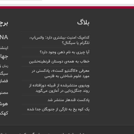
بلاگ
برچ
NA
کدام‌یک امنیت بیشتری دارد: واتس‌اپ،
تلگرام یا سیگنال؟
اینشت
آیا چیزی به نام ذهن وجود دارد؟
جها
خطاب به همه‌ی دوستان قرنطینه‌نشین
ز
زمان
معرفی «کاگنتیو کست»، پادکستی در
سیگن
مورد علوم شناختی به فارسی
فضاز
ویدیوی منتشرشده از قبیله دورافتاده‌ از
روند جنگل‌زدایی در آمازون می‌گوید
مصنو
پادکست قندهار منتشر شد
هوش
یک کوه یخ به تازگی از جنوبگان جدا شده
کهکش