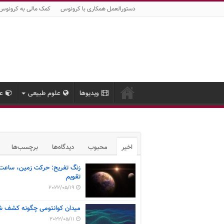
دستورالعمل همکاری با کرونوس
کمک مالی به کرونوس
ویدیوها
علوم طبیعی
عل
اخیر
محبوب
دیدگاه‌ها
برچسب‌ها
زنگ تفریح: حرکت زمین، ساعت
تقویم
2022/05/19
میدان کوانتومی چگونه کشف ش
2022/05/11