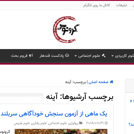
تبلیغات
کانال ما روی تلگرام
وم کاربردی
علوم اجتماعی
پادکست قندهار
فروم بحث
صفحه اصلی
|
برچسب:
آینه
برچسب آرشیوها:
آینه
 و
یک ماهی از آزمون سنجش خودآگاهی سربلند ب
2018/08/31
بیولوژی
,
علوم اجتماعی
,
علوم رفتاری
,
علوم طبیعی
د؟
کرونوس