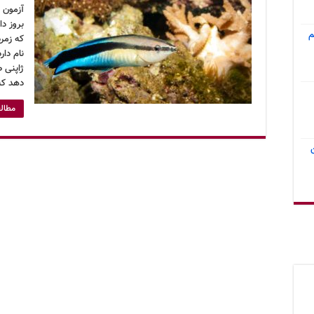
آزمون 
بروز د
م
نام دا
ژاپنی 
دهد که
مطالع