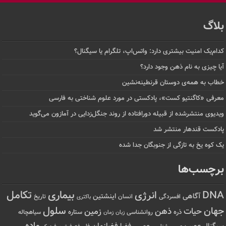
بلاگ
کدام‌یک امنیت بیشتری دارد: واتس‌اپ، تلگرام یا سیگنال؟
آیا چیزی به نام ذهن وجود دارد؟
خطاب به همه‌ی دوستان قرنطینه‌نشین
معرفی «کاگنتیو کست»، پادکستی در مورد علوم شناختی به فارسی
ویدیوی منتشرشده از قبیله دورافتاده‌ از روند جنگل‌زدایی در آمازون می‌گوید
پادکست قندهار منتشر شد
یک کوه یخ به تازگی از جنوبگان جدا شده
برچسب‌ها
تکامل
بیماری
DNA
انرژی
آگاهی
اینشتین
افسردگی
انسان
تاریخ
باکتری
سلول
جهان
حیات
ذهن
زمین
ذره
ستاره
روانشناسی
زمان
سیاهچاله
زبان
ماده