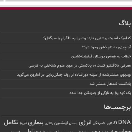
بلاگ
کدام‌یک امنیت بیشتری دارد: واتس‌اپ، تلگرام یا سیگنال؟
آیا چیزی به نام ذهن وجود دارد؟
خطاب به همه‌ی دوستان قرنطینه‌نشین
معرفی «کاگنتیو کست»، پادکستی در مورد علوم شناختی به فارسی
ویدیوی منتشرشده از قبیله دورافتاده‌ از روند جنگل‌زدایی در آمازون می‌گوید
پادکست قندهار منتشر شد
یک کوه یخ به تازگی از جنوبگان جدا شده
برچسب‌ها
تکامل
بیماری
DNA
انرژی
آگاهی
اینشتین
افسردگی
انسان
تاریخ
باکتری
سلول
جهان
حیات
ذهن