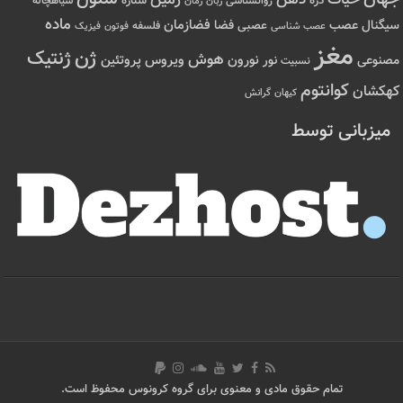
زمین
ذره
ستاره
روانشناسی
زمان
سیاهچاله
زبان
ماده
عصب
فضازمان
سیگنال
فضا
عصبی
عصب شناسی
فلسفه
فوتون
فیزیک
مغز
ژن
ژنتیک
هوش
ویروس
نور
نورون
پروتئین
مصنوعی
نسبیت
کوانتوم
کهکشان
کیهان
گرانش
میزبانی توسط
تمام حقوق مادی و معنوی برای گروه کرونوس محفوظ است.