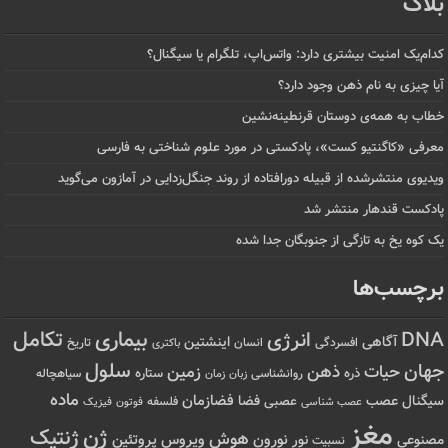
بلاگ
کدام‌یک امنیت بیشتری دارد: واتس‌اپ، تلگرام یا سیگنال؟
آیا چیزی به نام ذهن وجود دارد؟
خطاب به همه‌ی دوستان قرنطینه‌نشین
معرفی «کاگنتیو کست»، پادکستی در مورد علوم شناختی به فارسی
ویدیوی منتشرشده از قبیله دورافتاده‌ از روند جنگل‌زدایی در آمازون می‌گوید
پادکست قندهار منتشر شد
یک کوه یخ به تازگی از جنوبگان جدا شده
برچسب‌ها
تکامل
بیماری
DNA
انرژی
آگاهی
اینشتین
افسردگی
انسان
تاریخ
باکتری
سلول
جهان
حیات
ذهن
زمین
ذره
ستاره
روانشناسی
زمان
سیاهچاله
زبان
ماده
عصب
فضازمان
سیگنال
فضا
عصبی
عصب شناسی
فلسفه
فوتون
فیزیک
مغز
ژن
ژنتیک
هوش
ویروس
نور
نورون
پروتئین
مصنوعی
نسبیت