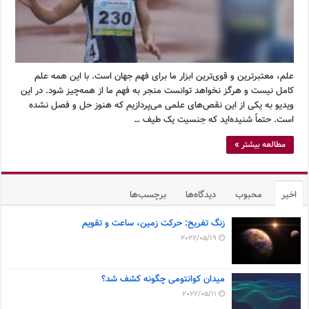
علم، معتبرترین و قوی‌ترین ابزار ما برای فهم جهان است. با این همه علم
کامل نیست و هرگز نخواهد توانست منجر به فهم ما از همه‌چیز شود. در این
ویدیو به یکی از این نقص‌های علمی می‌پردازیم که هنوز حل و فصل نشده
است. حتماً شنیده‌اید که جنسیت یک طیف …
مطالعه بیشتر »
اخیر
محبوب
دیدگاه‌ها
برچسب‌ها
زنگ تفریح: حرکت زمین، ساعت و تقویم
2022/05/19
میدان کوانتومی چگونه کشف شد؟
2022/05/11