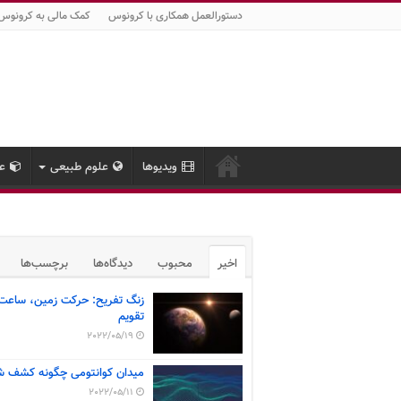
دستورالعمل همکاری با کرونوس
کمک مالی به کرونوس
ویدیوها
علوم طبیعی
عل
اخیر
محبوب
دیدگاه‌ها
برچسب‌ها
زنگ تفریح: حرکت زمین، ساعت
تقویم
2022/05/19
میدان کوانتومی چگونه کشف ش
2022/05/11