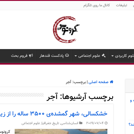
تبلیغات
کانال ما روی تلگرام
وم کاربردی
علوم اجتماعی
پادکست قندهار
فروم بحث
صفحه اصلی
|
برچسب:
آجر
برچسب آرشیوها:
آجر
 و
خشکسالی، شهر گمشده‌ی ۳۵۰۰ ساله را از زیر آب بیرون کشید
2019/07/04
انسان‌شناسی
,
تاریخ
,
جغرافیا
,
علوم اجتماعی
د؟
کرونوس