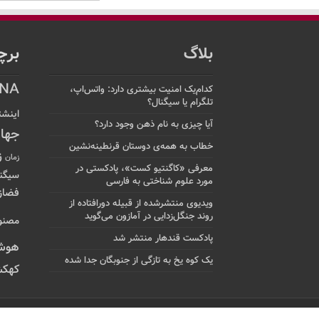
بلاگ
برچ
NA
کدام‌یک امنیت بیشتری دارد: واتس‌اپ،
تلگرام یا سیگنال؟
اینشت
آیا چیزی به نام ذهن وجود دارد؟
جها
خطاب به همه‌ی دوستان قرنطینه‌نشین
ز
زمان
معرفی «کاگنتیو کست»، پادکستی در
سیگن
مورد علوم شناختی به فارسی
فضاز
ویدیوی منتشرشده از قبیله دورافتاده‌ از
روند جنگل‌زدایی در آمازون می‌گوید
مصنو
پادکست قندهار منتشر شد
هوش
یک کوه یخ به تازگی از جنوبگان جدا شده
کهکش