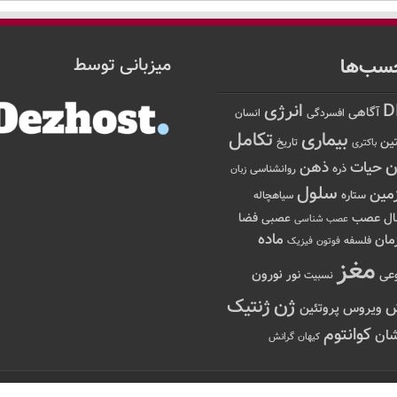
سب‌ها
میزبانی توسط
D
انرژی
آگاهی
افسردگی
انسان
تکامل
بیماری
ین
تاریخ
باکتری
ن
حیات
ذهن
ذره
روانشناسی
زبان
سلول
مین
ستاره
سیاهچاله
عصب
ال
فضا
عصبی
عصب شناسی
ماده
مان
فلسفه
فوتون
فیزیک
مغز
نور
نورون
عی
نسبیت
ژن
ژنتیک
ویروس
پروتئین
کوانتوم
ان
کیهان
گرانش