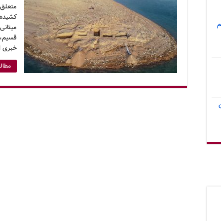
متعلق ب
کشیده‌ا
م
قسیم، 
خبری ا
مطالع