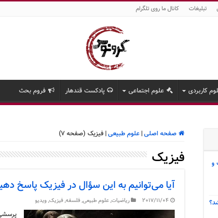
تبلیغات
کانال ما روی تلگرام
وم کاربردی
علوم اجتماعی
پادکست قندهار
فروم بحث
صفحه اصلی
|
علوم طبیعی
|
فیزیک (صفحه 7)
فیزیک
 و
آیا می‌توانیم به این سؤال در فیزیک پاسخ دهی
2017/11/04
ریاضیات
,
علوم طبیعی
,
فلسفه
,
فیزیک
,
ویدیو
د؟
پرسشی 