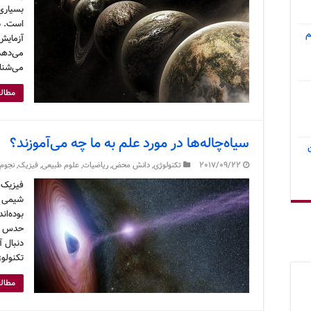
بسیاری
است. د
م
آزمایش
می‌دهد 
می‌شنا
مطالع
سیاه‌چاله‌ها در مورد علم به ما چه می‌آموزند؟
2017/09/22
تکنولوژی
,
دانش محض
,
ریاضیات
,
علوم طبیعی
,
فیزیک
,
نجوم
فیزیک 
شیمی پ
بوده‌ان
حدس زد
دنبال آ
تکنولو
مطالع