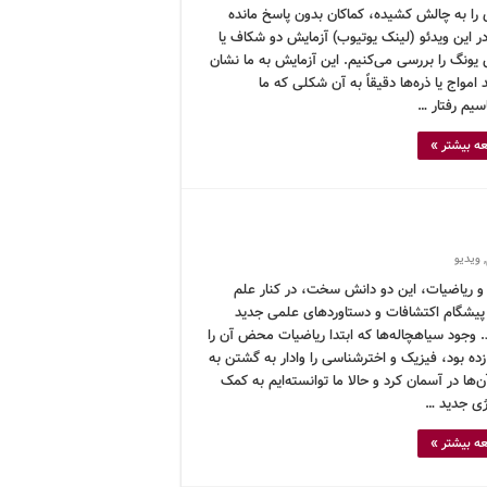
 را به چالش کشیده، کماکان بدون پاسخ مانده
ر این ویدئو (لینک یوتیوب) آزمایش دو شکاف یا
 یونگ را بررسی می‌کنیم. این آزمایش به ما نشان
امواج یا ذره‌ها دقیقاً به آن شکلی که ما
سیم رفتار …
ه بیشتر »
,
ویدیو
و ریاضیات، این دو دانش سخت، در کنار علم
یشگام اکتشافات و دستاوردهای علمی جدید
د. وجود سیاهچاله‌ها که ابتدا ریاضیات محض آن را
ه بود، فیزیک و اخترشناسی را وادار به گشتن به
ن‌ها در آسمان کرد و حالا ما توانسته‌ایم به کمک
ژی جدید …
ه بیشتر »