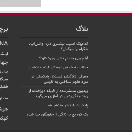
بلاگ
برچ
NA
کدام‌یک امنیت بیشتری دارد: واتس‌اپ،
تلگرام یا سیگنال؟
اینشت
آیا چیزی به نام ذهن وجود دارد؟
جها
خطاب به همه‌ی دوستان قرنطینه‌نشین
ز
زمان
معرفی «کاگنتیو کست»، پادکستی در
سیگن
مورد علوم شناختی به فارسی
فضاز
ویدیوی منتشرشده از قبیله دورافتاده‌ از
روند جنگل‌زدایی در آمازون می‌گوید
مصنو
پادکست قندهار منتشر شد
هوش
یک کوه یخ به تازگی از جنوبگان جدا شده
کهکش