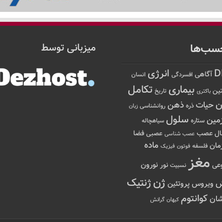
سب‌ها
میزبانی توسط
D
انرژی
آگاهی
افسردگی
انسان
تکامل
بیماری
ین
تاریخ
باکتری
ن
حیات
ذهن
ذره
روانشناسی
زبان
سلول
مین
ستاره
سیاهچاله
عصب
ال
فضا
عصبی
عصب شناسی
ماده
مان
فلسفه
فوتون
فیزیک
مغز
نور
نورون
عی
نسبیت
ژن
ژنتیک
ویروس
پروتئین
کوانتوم
ان
کیهان
گرانش