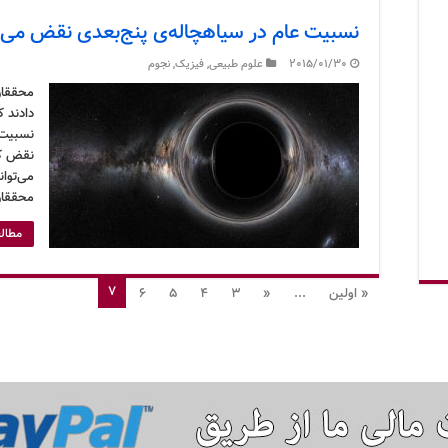
نسبیت عام در سیاهچاله‌ی پنج‌بعدی نقض می‌
2015/01/30
علوم طبیعی
,
فیزیک
,
نجوم
محققان
دادند 
نسبیت 
نقض کن
می‌توان
محققان 
مطالع
7
« اولین
...
«
3
4
5
6