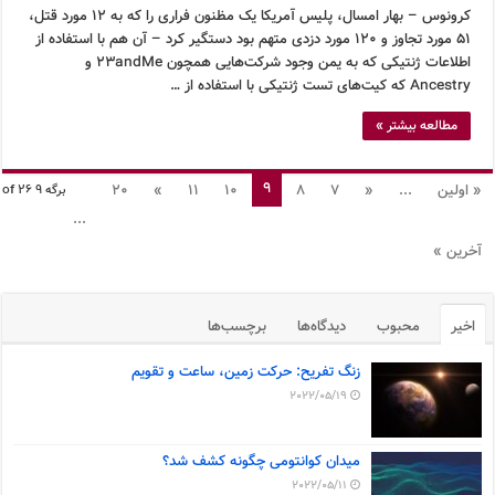
کرونوس – بهار امسال، پلیس آمریکا یک مظنون فراری را که به ۱۲ مورد قتل،
۵۱ مورد تجاوز و ۱۲۰ مورد دزدی متهم بود دستگیر کرد – آن هم با استفاده از
اطلاعات ژنتیکی که به یمن وجود شرکت‌هایی همچون 23andMe و
Ancestry که کیت‌های تست ژنتیکی با استفاده از …
مطالعه بیشتر »
9
« اولین
...
«
7
8
10
11
»
20
برگه 9 of 26
...
آخرین »
اخیر
محبوب
دیدگاه‌ها
برچسب‌ها
زنگ تفریح: حرکت زمین، ساعت و تقویم
2022/05/19
میدان کوانتومی چگونه کشف شد؟
2022/05/11