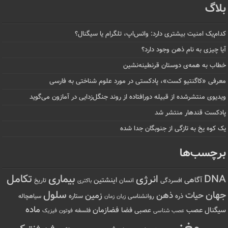
بلاگ
کدام‌یک امنیت بیشتری دارد: واتس‌اپ، تلگرام یا سیگنال؟
آیا چیزی به نام ذهن وجود دارد؟
خطاب به همه‌ی دوستان قرنطینه‌نشین
معرفی «کاگنتیو کست»، پادکستی در مورد علوم شناختی به فارسی
ویدیوی منتشرشده از قبیله دورافتاده‌ از روند جنگل‌زدایی در آمازون می‌گوید
پادکست قندهار منتشر شد
یک کوه یخ به تازگی از جنوبگان جدا شده
برچسب‌ها
تکامل
بیماری
DNA
انرژی
آگاهی
اینشتین
افسردگی
انسان
تاریخ
باکتری
سلول
جهان
حیات
ذهن
زمین
ذره
ستاره
روانشناسی
زمان
سیاهچاله
زبان
ماده
عصب
فضازمان
سیگنال
فضا
عصبی
عصب شناسی
فلسفه
فوتون
فیزیک