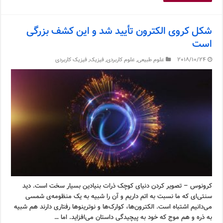
شکل کروی الکترون تأیید شد و این کشف بزرگی
است
2018/10/24
علوم طبیعی
,
علوم کاربردی
,
فیزیک
,
فیزیک کاربردی
کرونوس – تصویر کردن دنیای کوچک ذرات بنیادین بسیار سخت است. دید
سنتی‌ای که ما نسبت به اتم داریم و آن را شبیه به یک منظومه‌ی شمسی
می‌دانیم اشتباه است. الکترون‌ها، کوارک‌ها و نوترینوها رفتاری دارند هم شبیه
به ذره و هم موج که خود به پیچیدگی داستان می‌افزاید. اما …