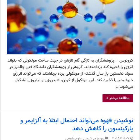
کرونوس – پژوهشگران به تازگی گام تازه‌ای در جهت ساخت مولکولی که بتواند
انرژی را ذخیره کند برداشته‌اند. گروهی از پژوهشگران دانشگاه فنی چالمرز در
سوئد نخستین بار سال گذشته از مولکولی پرده برداشتند که می‌تواند انرژی
خورشیدی را ذخیره کند. این مولکول از کربن، هیدروژن و نیتروژن تشکیل
می‌شود. …
مطالعه بیشتر »
نوشیدن قهوه می‌تواند احتمال ابتلا به آلزایمر و
پارکینسون را کاهش دهد
2018/11/07
بیولوژی
,
شیمی
,
علوم طبیعی