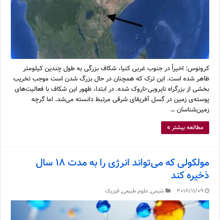
کرونوس: اخیراً در جنوب غربی کنیا، شکاف بزرگی به طول چندین کیلومتر
ظاهر شده است. این ترک که همچنان در حال بزرگ شدن است موجب تخریب
بخشی از بزرگراه نایروبی-ناروک شده. در ابتدا، ظهور این شکاف با فعالیت‌های
پوسته‌ی زمین در گسل آفریقای شرقی مرتبط دانسته می‌شد. اما گرچه
زمین‌شناسان …
مطالعه بیشتر »
مولکولی که می‌تواند انرژی را به مدت ۱۸ سال
ذخیره کند
2018/11/09
شیمی
,
علوم طبیعی
,
فیزیک