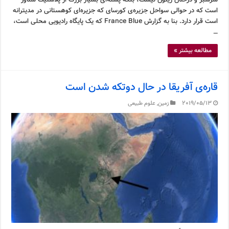
سرسبز و درختان زیتون نیست، بلکه پشته‌ای بسیار بزرگ از پلاستیک شناور
است که در حوالی سواحل جزیره‌ی کورسای که جزیره‌ای کوهستانی در مدیترانه
است قرار دارد. بنا به گزارش France Blue که یک پایگاه رادیویی محلی است،
…
مطالعه بیشتر »
قاره‌ی آفریقا در حال دوتکه شدن است
2019/05/13
زمین
,
علوم طبیعی