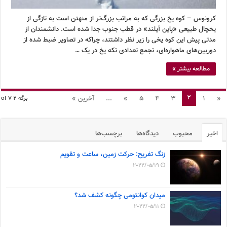
کرونوس – کوه یخ بزرگی که به مراتب بزرگ‌تر از منهتن است به تازگی از
یخچال طبیعی «پاین آیلند» در قطب جنوب جدا شده است. دانشمندان از
مدتی پیش این کوه یخی را زیر نظر داشتند، چراکه در تصاویر ضبط شده از
دوربین‌های ماهواره‌ای، تجمع تعدادی تکه یخ در یک …
مطالعه بیشتر »
2
«
1
3
4
5
»
...
آخرین »
برگه 2 of 7
اخیر
محبوب
دیدگاه‌ها
برچسب‌ها
زنگ تفریح: حرکت زمین، ساعت و تقویم
2022/05/19
میدان کوانتومی چگونه کشف شد؟
2022/05/11