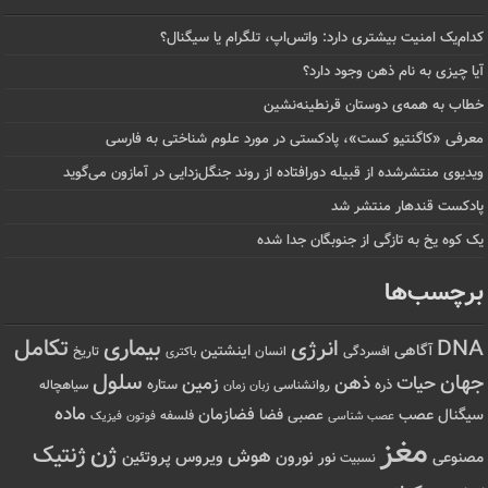
کدام‌یک امنیت بیشتری دارد: واتس‌اپ، تلگرام یا سیگنال؟
آیا چیزی به نام ذهن وجود دارد؟
خطاب به همه‌ی دوستان قرنطینه‌نشین
معرفی «کاگنتیو کست»، پادکستی در مورد علوم شناختی به فارسی
ویدیوی منتشرشده از قبیله دورافتاده‌ از روند جنگل‌زدایی در آمازون می‌گوید
پادکست قندهار منتشر شد
یک کوه یخ به تازگی از جنوبگان جدا شده
برچسب‌ها
تکامل
بیماری
DNA
انرژی
آگاهی
اینشتین
افسردگی
انسان
تاریخ
باکتری
سلول
جهان
حیات
ذهن
زمین
ذره
ستاره
روانشناسی
زمان
سیاهچاله
زبان
ماده
عصب
فضازمان
سیگنال
فضا
عصبی
عصب شناسی
فلسفه
فوتون
فیزیک
مغز
ژن
ژنتیک
هوش
ویروس
نور
نورون
پروتئین
مصنوعی
نسبیت